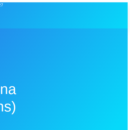
27
ina
ns)