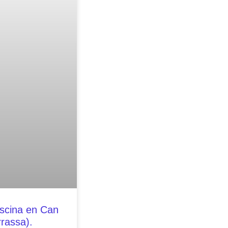
iscina en Can
rrassa).