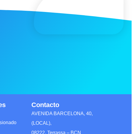
es
Contacto
AVENIDA BARCELONA, 40,
usionado
(LOCAL),
08222, Terrassa – BCN