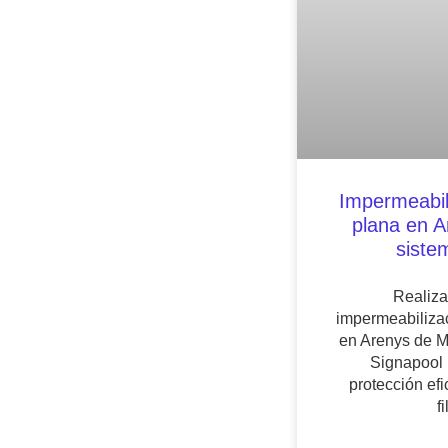
Impermeabil
plana en 
siste
Realiza
impermeabilizac
en Arenys de Ma
Signapool 
protección efi
f