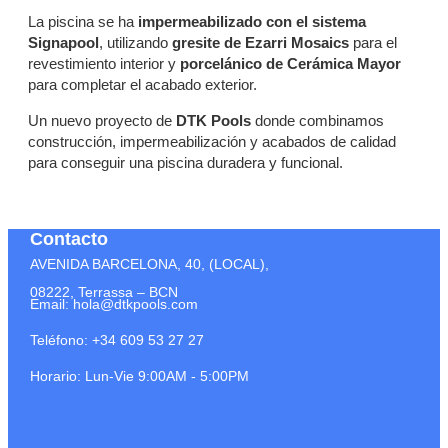
La piscina se ha
impermeabilizado con el sistema
Signapool
, utilizando
gresite de Ezarri Mosaics
para el
revestimiento interior y
porcelánico de Cerámica Mayor
para completar el acabado exterior.
Un nuevo proyecto de
DTK Pools
donde combinamos
construcción, impermeabilización y acabados de calidad
para conseguir una piscina duradera y funcional.
Contacto
AVENIDA BARCELONA, 40, (LOCAL),
08222, Terrassa – BCN
Email: hola@dtkpools.com
Teléfono: +34 609 53 27 27
Horario: Lun-Vie 9:00AM - 5:00PM